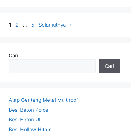
Halaman
Halaman
Halaman
1
2
…
5
Selanjutnya
→
Cari
Cari
Atap Genteng Metal Multiroof
Besi Beton Polos
Besi Beton Ulir
Besi Hollow Hitam