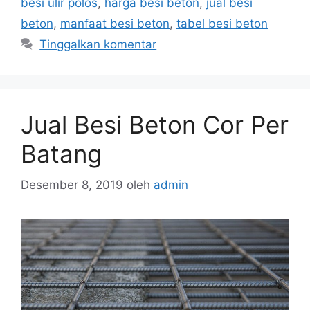
besi ulir polos
,
harga besi beton
,
jual besi
beton
,
manfaat besi beton
,
tabel besi beton
Tinggalkan komentar
Jual Besi Beton Cor Per
Batang
Desember 8, 2019
oleh
admin