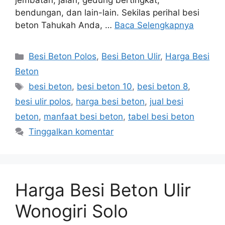
jembatan, jalan, gedung bertingkat,
bendungan, dan lain-lain. Sekilas perihal besi
beton Tahukah Anda, …
Baca Selengkapnya
Kategori
Besi Beton Polos
,
Besi Beton Ulir
,
Harga Besi
Beton
Tag
besi beton
,
besi beton 10
,
besi beton 8
,
besi ulir polos
,
harga besi beton
,
jual besi
beton
,
manfaat besi beton
,
tabel besi beton
Tinggalkan komentar
Harga Besi Beton Ulir
Wonogiri Solo