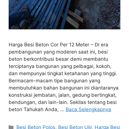
Harga Besi Beton Cor Per 12 Meter – Di era
pembangunan yang moderen saat ini, besi
beton berkontribusi besar demi membantu
terciptanya bangunan yang pelbagai, kokoh,
dan mempunyai tingkat ketahanan yang tinggi.
Bermacam-macam tipe bangunan yang
membutuhkan bahan bangunan ini diantaranya
konstruksi jembatan, jalan, gedung bertingkat,
bendungan, dan lain-lain. Sekilas tentang besi
beton Tahukah Anda, …
Baca Selengkapnya
Kategori
Besi Beton Polos
,
Besi Beton Ulir
,
Harga Besi