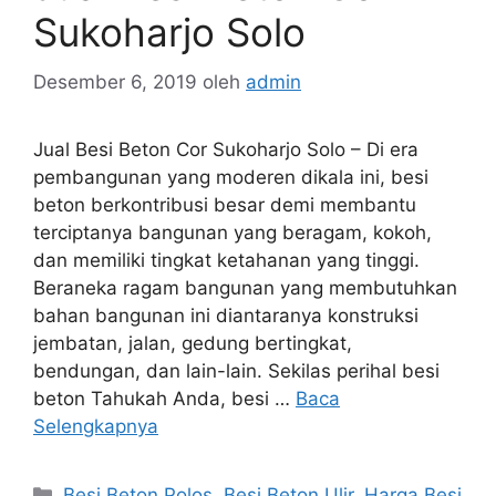
Sukoharjo Solo
Desember 6, 2019
oleh
admin
Jual Besi Beton Cor Sukoharjo Solo – Di era
pembangunan yang moderen dikala ini, besi
beton berkontribusi besar demi membantu
terciptanya bangunan yang beragam, kokoh,
dan memiliki tingkat ketahanan yang tinggi.
Beraneka ragam bangunan yang membutuhkan
bahan bangunan ini diantaranya konstruksi
jembatan, jalan, gedung bertingkat,
bendungan, dan lain-lain. Sekilas perihal besi
beton Tahukah Anda, besi …
Baca
Selengkapnya
Kategori
Besi Beton Polos
,
Besi Beton Ulir
,
Harga Besi