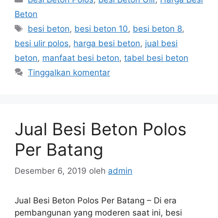
Beton
Tag
besi beton
,
besi beton 10
,
besi beton 8
,
besi ulir polos
,
harga besi beton
,
jual besi
beton
,
manfaat besi beton
,
tabel besi beton
Tinggalkan komentar
Jual Besi Beton Polos
Per Batang
Desember 6, 2019
oleh
admin
Jual Besi Beton Polos Per Batang – Di era
pembangunan yang moderen saat ini, besi