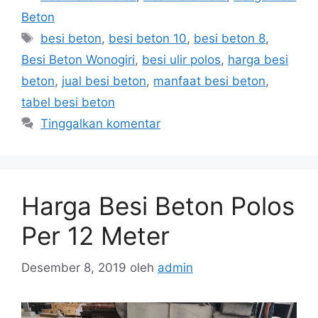
Beton
Tag
besi beton
,
besi beton 10
,
besi beton 8
,
Besi Beton Wonogiri
,
besi ulir polos
,
harga besi
beton
,
jual besi beton
,
manfaat besi beton
,
tabel besi beton
Tinggalkan komentar
Harga Besi Beton Polos
Per 12 Meter
Desember 8, 2019
oleh
admin