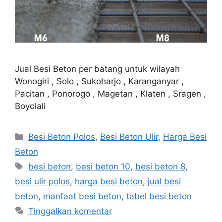
Jual Besi Beton per batang untuk wilayah
Wonogiri , Solo , Sukoharjo , Karanganyar ,
Pacitan , Ponorogo , Magetan , Klaten , Sragen ,
Boyolali
Kategori
Besi Beton Polos
,
Besi Beton Ulir
,
Harga Besi
Beton
Tag
besi beton
,
besi beton 10
,
besi beton 8
,
besi ulir polos
,
harga besi beton
,
jual besi
beton
,
manfaat besi beton
,
tabel besi beton
Tinggalkan komentar