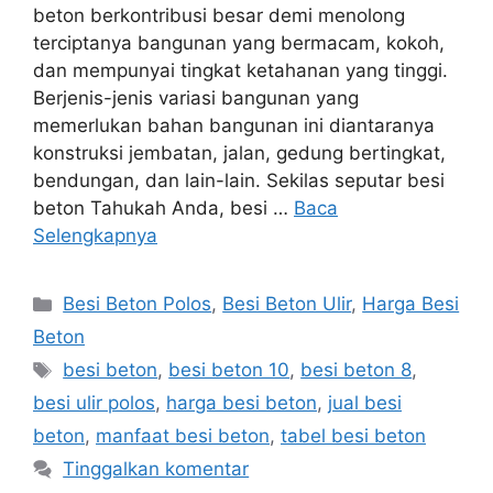
beton berkontribusi besar demi menolong
terciptanya bangunan yang bermacam, kokoh,
dan mempunyai tingkat ketahanan yang tinggi.
Berjenis-jenis variasi bangunan yang
memerlukan bahan bangunan ini diantaranya
konstruksi jembatan, jalan, gedung bertingkat,
bendungan, dan lain-lain. Sekilas seputar besi
beton Tahukah Anda, besi …
Baca
Selengkapnya
Kategori
Besi Beton Polos
,
Besi Beton Ulir
,
Harga Besi
Beton
Tag
besi beton
,
besi beton 10
,
besi beton 8
,
besi ulir polos
,
harga besi beton
,
jual besi
beton
,
manfaat besi beton
,
tabel besi beton
Tinggalkan komentar