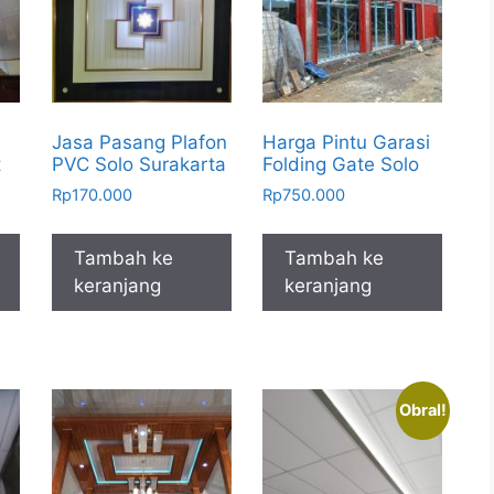
Jasa Pasang Plafon
Harga Pintu Garasi
t
PVC Solo Surakarta
Folding Gate Solo
Rp
170.000
Rp
750.000
Tambah ke
Tambah ke
keranjang
keranjang
Obral!