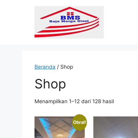
Langsung
ke
isi
Beranda
/ Shop
Shop
Diurutkan
Menampilkan 1–12 dari 128 hasil
menurut
popularit
Obral!