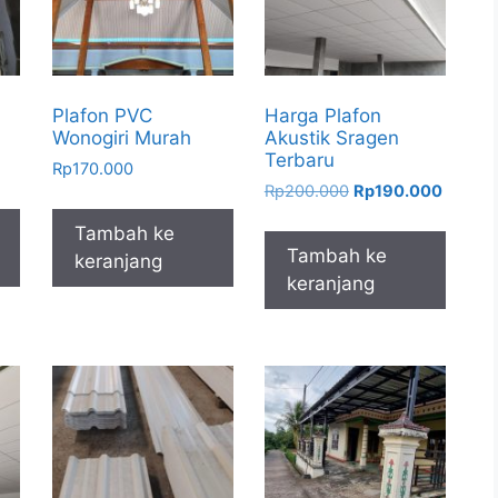
Plafon PVC
Harga Plafon
Wonogiri Murah
Akustik Sragen
Terbaru
Rp
170.000
Harga
Harga
Rp
200.000
Rp
190.000
aslinya
saat
Tambah ke
adalah:
ini
Tambah ke
keranjang
Rp200.000.
adalah:
keranjang
Rp190.