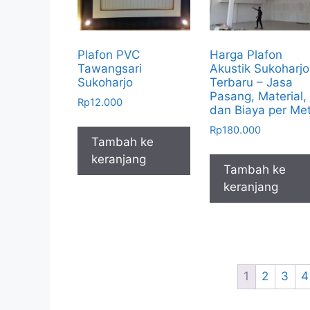
Plafon PVC
Harga Plafon
Tawangsari
Akustik Sukoharjo
Sukoharjo
Terbaru – Jasa
Pasang, Material,
Rp
12.000
dan Biaya per Me
Rp
180.000
Tambah ke
keranjang
Tambah ke
keranjang
1
2
3
4