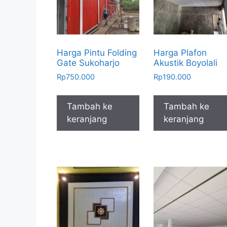
Harga Pintu Folding
Harga Plafon
Gate Sukoharjo
Akustik Boyolali
Rp
750.000
Rp
190.000
Tambah ke
Tambah ke
keranjang
keranjang