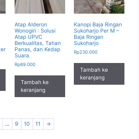
Atap Alderon
Kanopi Baja Ringan
Wonogiri : Solusi
Sukoharjo Per M –
Atap UPVC
Baja Ringan
Berkualitas, Tahan
Sukoharjo
ter
Panas, dan Kedap
Rp
230.000
Suara
Rp
89.000
Tambah ke
keranjang
Tambah ke
keranjang
…
9
10
11
→