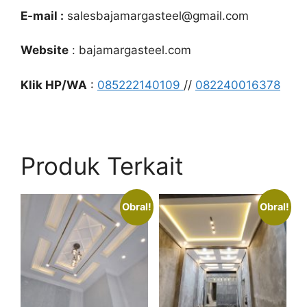
E-mail :
salesbajamargasteel@gmail.com
Website
: bajamargasteel.com
Klik HP/WA
:
085222140109
//
082240016378
Produk Terkait
Obral!
Obral!