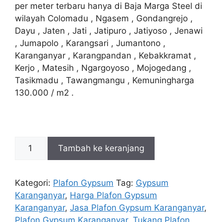
Rp150.000.
adalah:
per meter terbaru hanya di Baja Marga Steel di
Rp130.000.
wilayah Colomadu , Ngasem , Gondangrejo ,
Dayu , Jaten , Jati , Jatipuro , Jatiyoso , Jenawi
, Jumapolo , Karangsari , Jumantono ,
Karanganyar , Karangpandan , Kebakkramat ,
Kerjo , Matesih , Ngargoyoso , Mojogedang ,
Tasikmadu , Tawangmangu , Kemuningharga
130.000 / m2 .
Kuantitas
Tambah ke keranjang
Plafon
Gypsum
Karanganyar
Kategori:
Plafon Gypsum
Tag:
Gypsum
Karanganyar
,
Harga Plafon Gypsum
Karanganyar
,
Jasa Plafon Gypsum Karanganyar
,
Plafon Gypsum Karanganyar
,
Tukang Plafon