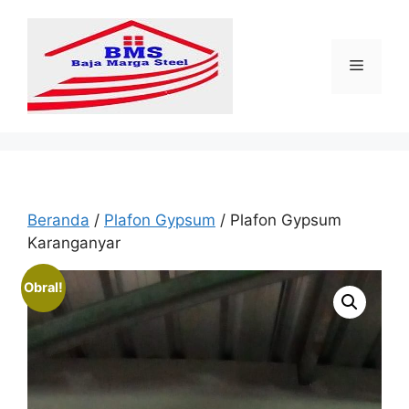
Langsung
ke
isi
Menu
Beranda
/
Plafon Gypsum
/ Plafon Gypsum
Karanganyar
Obral!