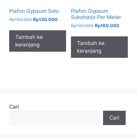
Plafon Gypsum Solo
Plafon Gypsum
Sukoharjo Per Meter
Harga
Harga
Rp
150.000
Rp
130.000
Harga
Harga
aslinya
saat
Rp
190.000
Rp
160.000
aslinya
saat
adalah:
ini
Tambah ke
adalah:
ini
Rp150.000.
adalah:
Tambah ke
keranjang
Rp190.000.
adalah:
Rp130.000.
keranjang
Rp160.0
Cari
Cari