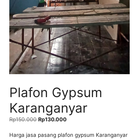
Plafon Gypsum
Karanganyar
Harga
Harga
Rp
150.000
Rp
130.000
aslinya
saat
adalah:
ini
Harga jasa pasang plafon gypsum Karanganyar