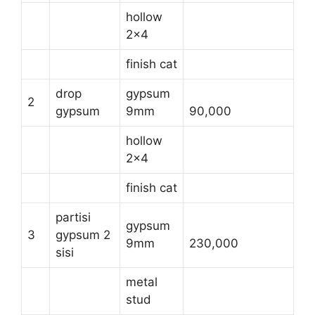
hollow
2×4
finish cat
drop
gypsum
2
gypsum
9mm
90,000
hollow
2×4
finish cat
partisi
gypsum
3
gypsum 2
9mm
230,000
sisi
metal
stud