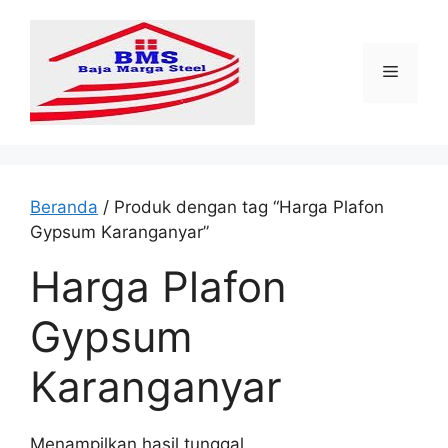
Langsung
ke
isi
Menu
Beranda
/ Produk dengan tag “Harga Plafon
Gypsum Karanganyar”
Harga Plafon
Gypsum
Karanganyar
Menampilkan hasil tunggal