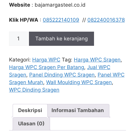
Website
: bajamargasteel.co.id
Klik HP/WA
:
085222140109
//
082240016378
Kuantitas
Tambah ke keranjang
Jual
WPC
Dinding
Kategori:
Harga WPC
Tag:
Harga WPC Sragen
,
Sragen
Harga WPC Sragen Per Batang
,
Jual WPC
Sragen
,
Panel Dinding WPC Sragen
,
Panel WPC
Sragen Murah
,
Wall Moulding WPC Sragen
,
WPC Dinding Sragen
Deskripsi
Informasi Tambahan
Ulasan (0)