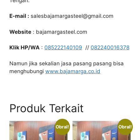
Tengah.
E-mail :
salesbajamargasteel@gmail.com
Website
: bajamargasteel.com
Klik HP/WA
:
085222140109
//
082240016378
Namun jika sekalian jasa pasang pasang bisa
menghubungi
www.bajamarga.co.id
Produk Terkait
Obral!
Obral!