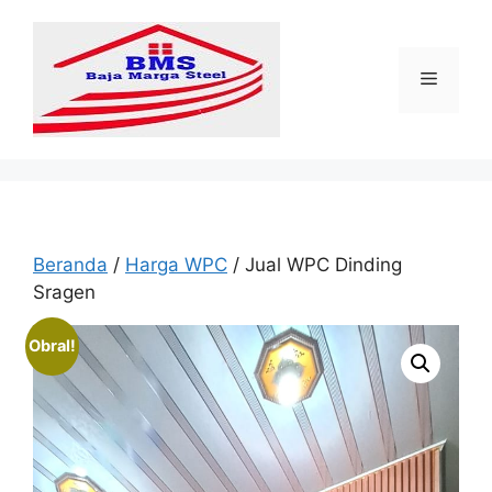
Langsung
ke
isi
Menu
Beranda
/
Harga WPC
/ Jual WPC Dinding
Sragen
Obral!