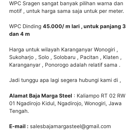
adalah:
ini
WPC Sragen sangat banyak pilihan warna dan
Rp48.000.
adalah:
motif , untuk harga sama saja untuk per meter.
Rp45.000.
WPC Dinding
45.000/ m lari , untuk panjang 3
dan 4 m
Harga untuk wilayah Karanganyar Wonogiri ,
Sukoharjo , Solo , Solobaru , Pacitan , Klaten ,
Karanganyar , Ponorogo adalah relatif sama .
Jadi tunggu apa lagi segera hubungi kami di ,
Alamat Baja Marga Steel
: Kaliampo RT 02 RW
01 Ngadirojo Kidul, Ngadirojo, Wonogiri, Jawa
Tengah.
E-mail :
salesbajamargasteel@gmail.com