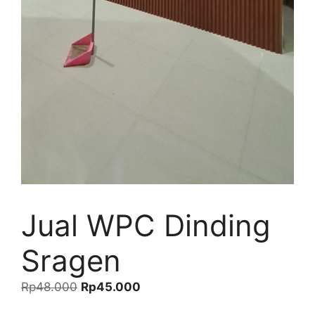
Jual WPC Dinding
Sragen
Harga
Harga
Rp
48.000
Rp
45.000
aslinya
saat