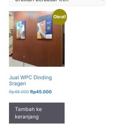
Obral!
Jual WPC Dinding
Sragen
Harga
Harga
Rp
48.000
Rp
45.000
aslinya
saat
adalah:
ini
Tambah ke
Rp48.000.
adalah:
keranjang
Rp45.000.