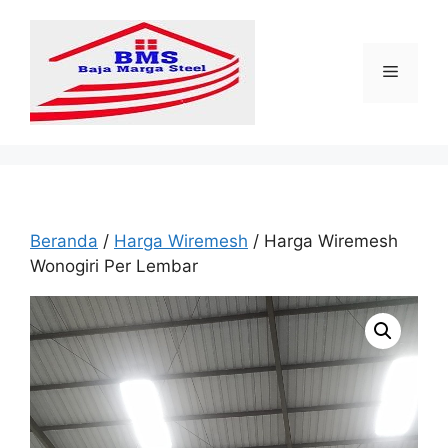
Langsung
ke
isi
Menu
Beranda
/
Harga Wiremesh
/ Harga Wiremesh
Wonogiri Per Lembar