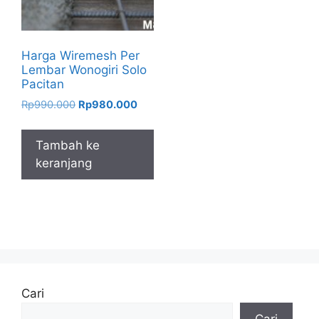
Harga Wiremesh Per
Lembar Wonogiri Solo
Pacitan
Harga
Harga
Rp
990.000
Rp
980.000
aslinya
saat
adalah:
ini
Tambah ke
Rp990.000.
adalah:
keranjang
Rp980.000.
Cari
Cari