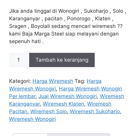
Jika anda tinggal di Wonogiri , Sukoharjo , Solo ,
Karanganyar , pacitan , Ponorogo , Klaten ,
Sragen , Boyolali sedang mencari wiremesh ??
kami Baja Marga Steel siap melayani dengan
sepenuh hati .
Kuantitas
Tambah ke keranjang
Harga
Wiremesh
Wonogiri
Kategori:
Harga Wiremesh
Tag:
Harga
Per
Wiremesh Wonogiri
,
Harga Wiremesh Wonogiri
Lembar
Per lembar
,
Jual Wiremesh Wonogiri
,
Wiremesh
Karanganyar
,
Wiremesh Klaten
,
Wiremesh
Pacitan
,
Wiremesh Solo
,
Wiremesh Sukoharjo
,
Wiremesh Wonogiri