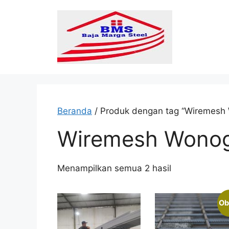
Langsung
ke
isi
Beranda
/ Produk dengan tag “Wiremesh 
Wiremesh Wonog
Diurutkan
Menampilkan semua 2 hasil
menurut
popularitas
Ob