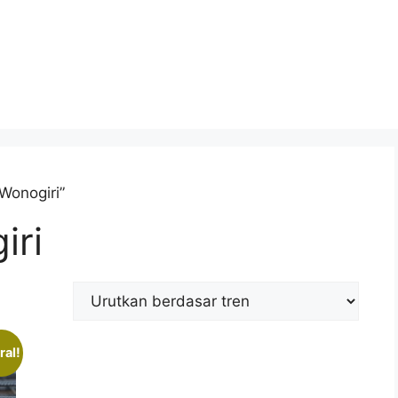
Wonogiri”
iri
ral!