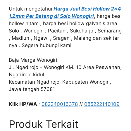
Untuk mengetahui
Harga Jual Besi Hollow 2×4
1.2mm Per Batang di Solo Wonogiri
, harga besi
hollow hitam , harga besi hollow galvanis area
Solo , Wonogiri , Pacitan , Sukoharjo , Semarang
, Madiun , Ngawi , Sragen , Malang dan sekitar
nya . Segera hubungi kami
Baja Marga Wonogiri
Jl. Ngadirojo – Wonogiri KM. 10 Area Peswahan,
Ngadirojo kidul
Kecamatan Ngadirojo, Kabupaten Wonogiri,
Jawa tengah 57681
Klik HP/WA
:
082240016378
//
085222140109
Produk Terkait