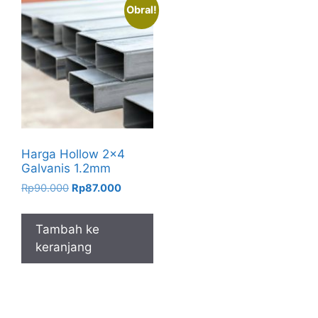
Obral!
Harga Hollow 2×4
Galvanis 1.2mm
Harga
Harga
Rp
90.000
Rp
87.000
aslinya
saat
adalah:
ini
Tambah ke
Rp90.000.
adalah:
keranjang
Rp87.000.