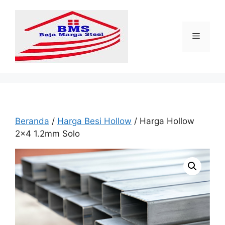
Langsung
ke
isi
Menu
Beranda
/
Harga Besi Hollow
/ Harga Hollow
2×4 1.2mm Solo