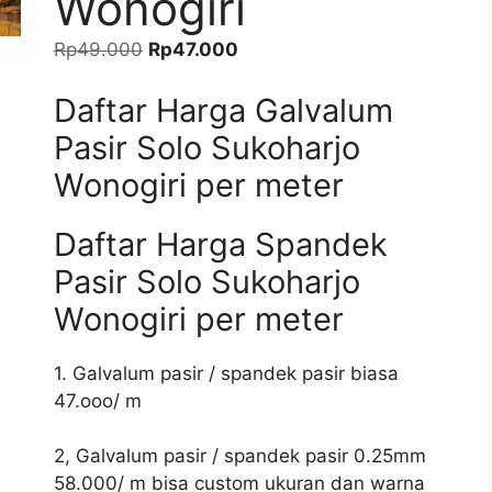
Wonogiri
Harga
Harga
Rp
49.000
Rp
47.000
aslinya
saat
Daftar Harga Galvalum
adalah:
ini
Rp49.000.
adalah:
Pasir Solo Sukoharjo
Rp47.000.
Wonogiri per meter
Daftar Harga Spandek
Pasir Solo Sukoharjo
Wonogiri per meter
1. Galvalum pasir / spandek pasir biasa
47.ooo/ m
2, Galvalum pasir / spandek pasir 0.25mm
58.000/ m bisa custom ukuran dan warna