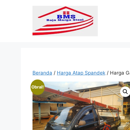
Langsung
ke
isi
Beranda
/
Harga Atap Spandek
/ Harga Ga
Obral!