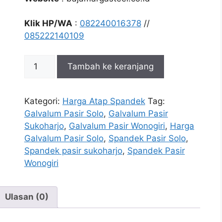
Klik HP/WA
:
082240016378
//
085222140109
Kuantitas
Tambah ke keranjang
Harga
Galvalum
Pasir
Kategori:
Harga Atap Spandek
Tag:
Solo
Galvalum Pasir Solo
,
Galvalum Pasir
Sukoharjo
Sukoharjo
,
Galvalum Pasir Wonogiri
,
Harga
Wonogiri
Galvalum Pasir Solo
,
Spandek Pasir Solo
,
Spandek pasir sukoharjo
,
Spandek Pasir
Wonogiri
Ulasan (0)