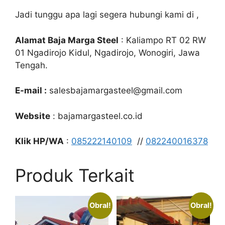
Jadi tunggu apa lagi segera hubungi kami di ,
Alamat Baja Marga Steel
: Kaliampo RT 02 RW
01 Ngadirojo Kidul, Ngadirojo, Wonogiri, Jawa
Tengah.
E-mail :
salesbajamargasteel@gmail.com
Website
: bajamargasteel.co.id
Klik HP/WA
:
085222140109
//
082240016378
Produk Terkait
Obral!
Obral!