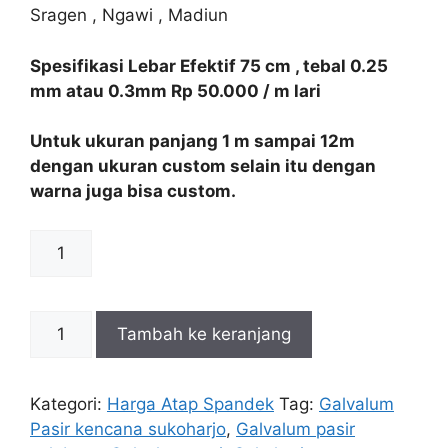
Sragen , Ngawi , Madiun
Spesifikasi Lebar Efektif 75 cm , tebal 0.25
mm atau 0.3mm Rp 50.000 / m lari
Untuk ukuran panjang 1 m sampai 12m
dengan ukuran custom selain itu dengan
warna juga bisa custom.
Harga
Galvalum
Pasir
Solo
Kuantitas
Tambah ke keranjang
quantity
Harga
Galvalum
Pasir
Kategori:
Harga Atap Spandek
Tag:
Galvalum
Sukoharjo
Pasir kencana sukoharjo
,
Galvalum pasir