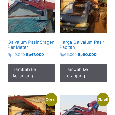
Galvalum Pasir Sragen
Harga Galvalum Pasir
Per Meter
Pacitan
Harga
Harga
Harga
Harga
Rp
49.000
Rp
47.000
Rp
65.000
Rp
60.000
aslinya
saat
aslinya
saat
adalah:
ini
adalah:
ini
Tambah ke
Tambah ke
Rp49.000.
adalah:
Rp65.000.
adalah:
keranjang
keranjang
Rp47.000.
Rp60.000.
Obral!
Obral!