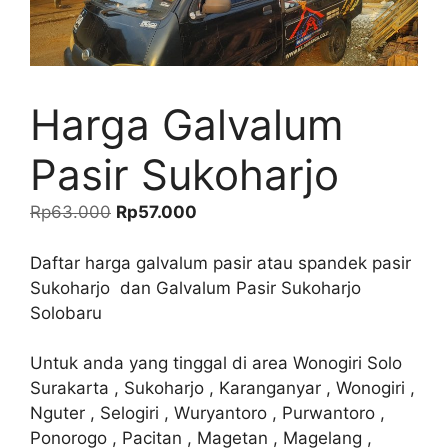
Harga Galvalum
Pasir Sukoharjo
Harga
Harga
Rp
63.000
Rp
57.000
aslinya
saat
adalah:
ini
Daftar harga galvalum pasir atau spandek pasir
Rp63.000.
adalah:
Sukoharjo dan Galvalum Pasir Sukoharjo
Rp57.000.
Solobaru
Untuk anda yang tinggal di area Wonogiri Solo
Surakarta , Sukoharjo , Karanganyar , Wonogiri ,
Nguter , Selogiri , Wuryantoro , Purwantoro ,
Ponorogo , Pacitan , Magetan , Magelang ,