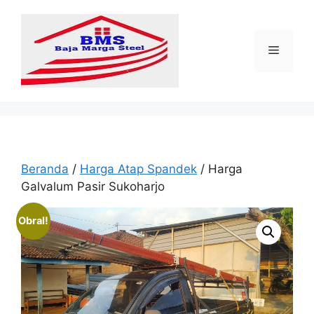
Langsung
ke
isi
Menu
Beranda
/
Harga Atap Spandek
/ Harga
Galvalum Pasir Sukoharjo
Obral!