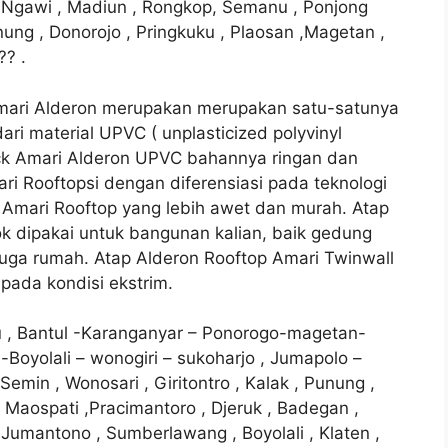
, Ngawi , Madiun , Rongkop, Semanu , Ponjong
unung , Donorojo , Pringkuku , Plaosan ,Magetan ,
?? .
mari Alderon merupakan merupakan satu-satunya
i material UPVC ( unplasticized polyvinyl
eck Amari Alderon UPVC bahannya ringan dan
ri Rooftopsi dengan diferensiasi pada teknologi
mari Rooftop yang lebih awet dan murah. Atap
k dipakai untuk bangunan kalian, baik gedung
juga rumah. Atap Alderon Rooftop Amari Twinwall
 pada kondisi ekstrim.
ru , Bantul -Karanganyar – Ponorogo-magetan-
-Boyolali – wonogiri – sukoharjo , Jumapolo –
min , Wonosari , Giritontro , Kalak , Punung ,
 Maospati ,Pracimantoro , Djeruk , Badegan ,
 Jumantono , Sumberlawang , Boyolali , Klaten ,