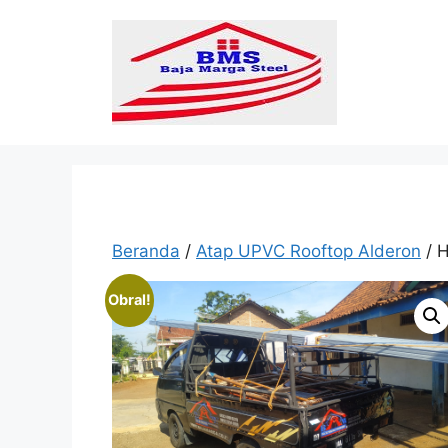
Langsung
ke
isi
Beranda
/
Atap UPVC Rooftop Alderon
/ 
Obral!