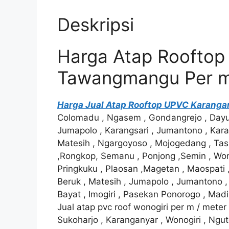
Deskripsi
Harga Atap Roofto
Tawangmangu Per me
Harga Jual Atap Rooftop UPVC Karanga
Colomadu , Ngasem , Gondangrejo , Dayu , J
Jumapolo , Karangsari , Jumantono , Kara
Matesih , Ngargoyoso , Mojogedang , Ta
,Rongkop, Semanu , Ponjong ,Semin , Wonos
Pringkuku , Plaosan ,Magetan , Maospati ,
Beruk , Matesih , Jumapolo , Jumantono , 
Bayat , Imogiri , Pasekan Ponorogo , Madi
Jual atap pvc roof wonogiri per m / meter
Sukoharjo , Karanganyar , Wonogiri , Ngut