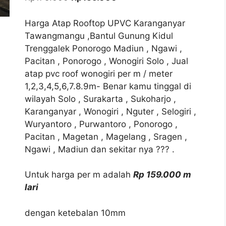
aslinya
saat
adalah:
ini
Harga Atap Rooftop UPVC Karanganyar
Rp175.000.
adalah:
Tawangmangu ,Bantul Gunung Kidul
Rp159.000.
Trenggalek Ponorogo Madiun , Ngawi ,
Pacitan , Ponorogo , Wonogiri Solo , Jual
atap pvc roof wonogiri per m / meter
1,2,3,4,5,6,7.8.9m- Benar kamu tinggal di
wilayah Solo , Surakarta , Sukoharjo ,
Karanganyar , Wonogiri , Nguter , Selogiri ,
Wuryantoro , Purwantoro , Ponorogo ,
Pacitan , Magetan , Magelang , Sragen ,
Ngawi , Madiun dan sekitar nya ??? .
Untuk harga per m adalah
Rp 159.000 m
lari
dengan ketebalan 10mm