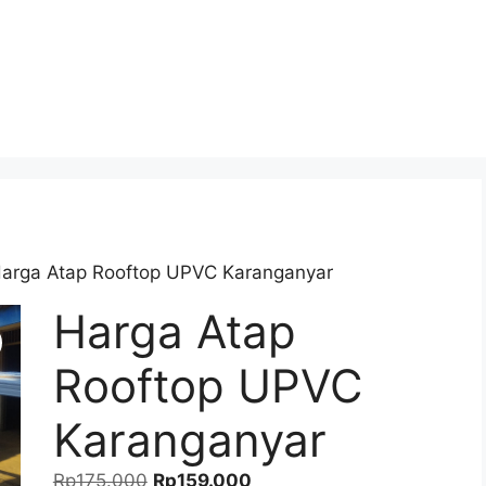
Harga Atap Rooftop UPVC Karanganyar
Harga Atap
Rooftop UPVC
Karanganyar
Harga
Harga
Rp
175.000
Rp
159.000