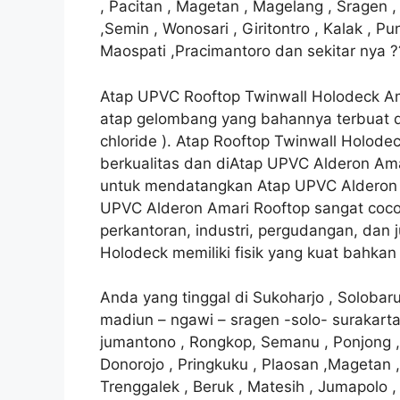
, Pacitan , Magetan , Magelang , Sragen 
,Semin , Wonosari , Giritontro , Kalak , P
Maospati ,Pracimantoro dan sekitar nya ?
Atap UPVC Rooftop Twinwall Holodeck A
atap gelombang yang bahannya terbuat dar
chloride ). Atap Rooftop Twinwall Holod
berkualitas dan diAtap UPVC Alderon Ama
untuk mendatangkan Atap UPVC Alderon A
UPVC Alderon Amari Rooftop sangat coco
perkantoran, industri, pergudangan, dan 
Holodeck memiliki fisik yang kuat bahkan
Anda yang tinggal di Sukoharjo , Soloba
madiun – ngawi – sragen -solo- surakarta
jumantono , Rongkop, Semanu , Ponjong ,Se
Donorojo , Pringkuku , Plaosan ,Magetan ,
Trenggalek , Beruk , Matesih , Jumapolo ,