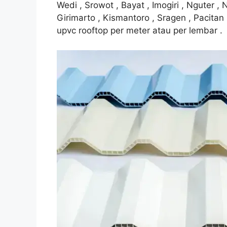
Wedi , Srowot , Bayat , Imogiri , Nguter , 
Girimarto , Kismantoro , Sragen , Pacita
upvc rooftop per meter atau per lembar .