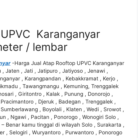
p UPVC Karanganyar
ter / lembar
nyar
-Harga Jual Atap Rooftop UPVC Karanganyar
aten , Jati , Jatipuro , Jatiyoso , Jenawi ,
nganyar , Karangpandan , Kebakkramat , Kerjo ,
sikmadu , Tawangmangu , Kemuning, Trenggalek
ari , Giritontro , Kalak , Punung , Donorojo ,
Pracimantoro , Djeruk , Badegan , Trenggalek ,
Sumberlawang , Boyolali , Klaten , Wedi , Srowot ,
un , Ngawi , Pacitan , Ponorogo , Wonogiri Solo ,
 – Benar kamu tinggal di wilayah Solo , Surakarta ,
er , Selogiri , Wuryantoro , Purwantoro , Ponorogo