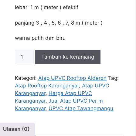
lebar 1 m ( meter ) efektif
panjang 3 , 4 , 5, 6 , 7, 8 m ( meter )
warna putih dan biru
Kuantitas
Tambah ke keranjang
Harga
Atap
Rooftop
Kategori:
Atap UPVC Rooftop Alderon
Tag:
UPVC
Atap Rooftop Karanganyar
,
Atap UPVC
Karanganyar
Karanganyar
,
Harga Atap UPVC
Karanganyar
,
Jual Atap UPVC Per m
Karanganyar
,
UPVC Atap Tawangmangu
Ulasan (0)