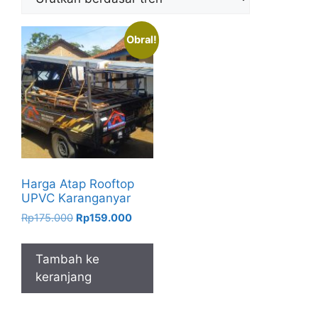
Obral!
Harga Atap Rooftop
UPVC Karanganyar
Harga
Harga
Rp
175.000
Rp
159.000
aslinya
saat
adalah:
ini
Tambah ke
Rp175.000.
adalah:
keranjang
Rp159.000.