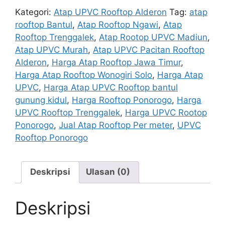
Rooftop
Kategori:
Atap UPVC Rooftop Alderon
Tag:
atap
UPVC
rooftop Bantul
,
Atap Rooftop Ngawi
,
Atap
Bantul
Rooftop Trenggalek
,
Atap Rootop UPVC Madiun
,
Atap UPVC Murah
,
Atap UPVC Pacitan Rooftop
Alderon
,
Harga Atap Rooftop Jawa Timur
,
Harga Atap Rooftop Wonogiri Solo
,
Harga Atap
UPVC
,
Harga Atap UPVC Rooftop bantul
gunung kidul
,
Harga Rooftop Ponorogo
,
Harga
UPVC Rooftop Trenggalek
,
Harga UPVC Rootop
Ponorogo
,
Jual Atap Rooftop Per meter
,
UPVC
Rooftop Ponorogo
Deskripsi
Ulasan (0)
Deskripsi