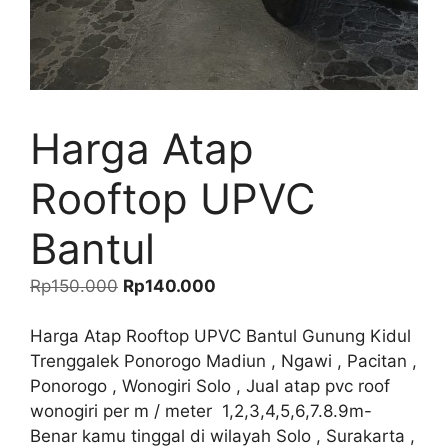
Harga Atap
Rooftop UPVC
Bantul
Harga
Harga
Rp
150.000
Rp
140.000
aslinya
saat
adalah:
ini
Harga Atap Rooftop UPVC Bantul Gunung Kidul
Rp150.000.
adalah:
Trenggalek Ponorogo Madiun , Ngawi , Pacitan ,
Rp140.000.
Ponorogo , Wonogiri Solo , Jual atap pvc roof
wonogiri per m / meter 1,2,3,4,5,6,7.8.9m-
Benar kamu tinggal di wilayah Solo , Surakarta ,