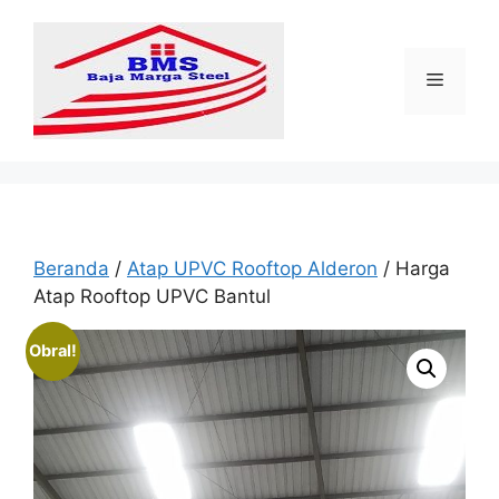
Langsung
ke
isi
Menu
Beranda
/
Atap UPVC Rooftop Alderon
/ Harga
Atap Rooftop UPVC Bantul
Obral!