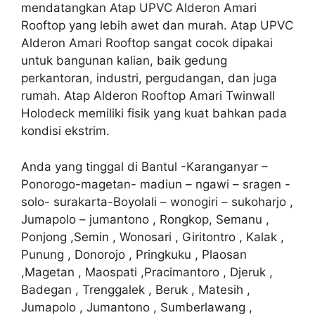
mendatangkan Atap UPVC Alderon Amari
Rooftop yang lebih awet dan murah. Atap UPVC
Alderon Amari Rooftop sangat cocok dipakai
untuk bangunan kalian, baik gedung
perkantoran, industri, pergudangan, dan juga
rumah. Atap Alderon Rooftop Amari Twinwall
Holodeck memiliki fisik yang kuat bahkan pada
kondisi ekstrim.
Anda yang tinggal di Bantul -Karanganyar –
Ponorogo-magetan- madiun – ngawi – sragen -
solo- surakarta-Boyolali – wonogiri – sukoharjo ,
Jumapolo – jumantono , Rongkop, Semanu ,
Ponjong ,Semin , Wonosari , Giritontro , Kalak ,
Punung , Donorojo , Pringkuku , Plaosan
,Magetan , Maospati ,Pracimantoro , Djeruk ,
Badegan , Trenggalek , Beruk , Matesih ,
Jumapolo , Jumantono , Sumberlawang ,