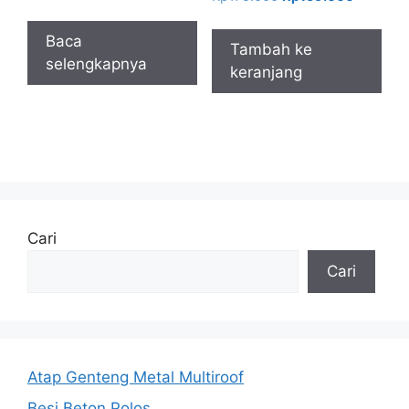
aslinya
saat
adalah:
ini
Baca
Tambah ke
Rp175.000.
adalah:
selengkapnya
keranjang
Rp159.0
Cari
Cari
Atap Genteng Metal Multiroof
Besi Beton Polos