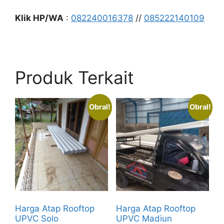
Klik HP/WA
:
082240016378
//
085222140109
Produk Terkait
Obral!
Obral!
Harga Atap Rooftop
Harga Atap Rooftop
UPVC Solo
UPVC Madiun