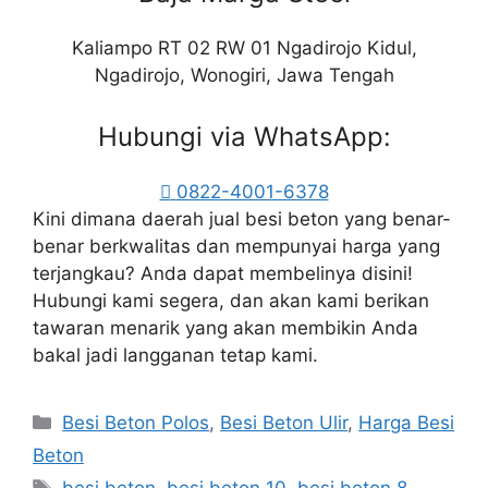
Kaliampo RT 02 RW 01 Ngadirojo Kidul,
Ngadirojo, Wonogiri, Jawa Tengah
Hubungi via WhatsApp:
0822-4001-6378
Kini dimana daerah jual besi beton yang benar-
benar berkwalitas dan mempunyai harga yang
terjangkau? Anda dapat membelinya disini!
Hubungi kami segera, dan akan kami berikan
tawaran menarik yang akan membikin Anda
bakal jadi langganan tetap kami.
Kategori
Besi Beton Polos
,
Besi Beton Ulir
,
Harga Besi
Beton
Tag
besi beton
,
besi beton 10
,
besi beton 8
,