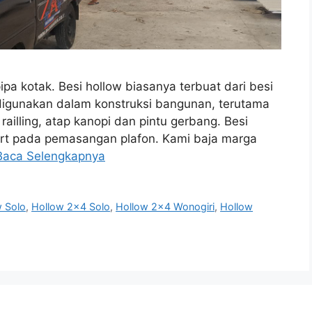
pa kotak. Besi hollow biasanya terbuat dari besi
g digunakan dalam konstruksi bangunan, terutama
railling, atap kanopi dan pintu gerbang. Besi
ort pada pemasangan plafon. Kami baja marga
Baca Selengkapnya
w Solo
,
Hollow 2x4 Solo
,
Hollow 2x4 Wonogiri
,
Hollow