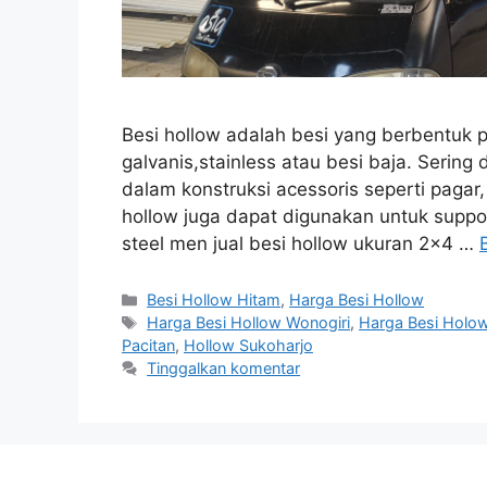
Besi hollow adalah besi yang berbentuk pi
galvanis,stainless atau besi baja. Serin
dalam konstruksi acessoris seperti pagar, 
hollow juga dapat digunakan untuk supp
steel men jual besi hollow ukuran 2×4 …
Kategori
Besi Hollow Hitam
,
Harga Besi Hollow
Tag
Harga Besi Hollow Wonogiri
,
Harga Besi Holo
Pacitan
,
Hollow Sukoharjo
Tinggalkan komentar