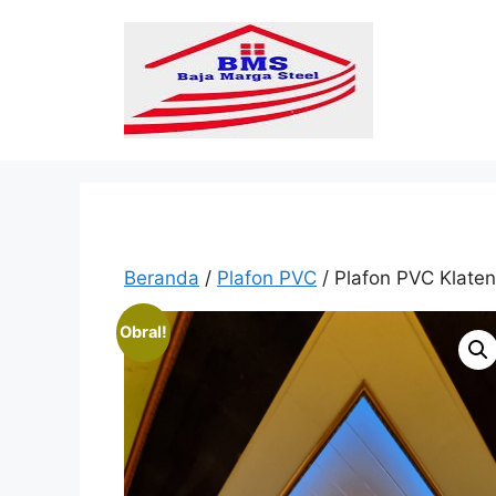
Langsung
ke
isi
Beranda
/
Plafon PVC
/ Plafon PVC Klate
Obral!