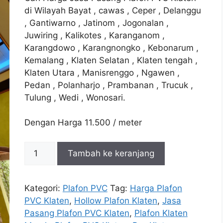
Rp12.500.
adalah:
di Wilayah Bayat , cawas , Ceper , Delanggu
Rp11.500.
, Gantiwarno , Jatinom , Jogonalan ,
Juwiring , Kalikotes , Karanganom ,
Karangdowo , Karangnongko , Kebonarum ,
Kemalang , Klaten Selatan , Klaten tengah ,
Klaten Utara , Manisrenggo , Ngawen ,
Pedan , Polanharjo , Prambanan , Trucuk ,
Tulung , Wedi , Wonosari.
Dengan Harga 11.500 / meter
Kuantitas
Tambah ke keranjang
Plafon
PVC
Klaten
Kategori:
Plafon PVC
Tag:
Harga Plafon
Murah
PVC Klaten
,
Hollow Plafon Klaten
,
Jasa
Pasang Plafon PVC Klaten
,
Plafon Klaten