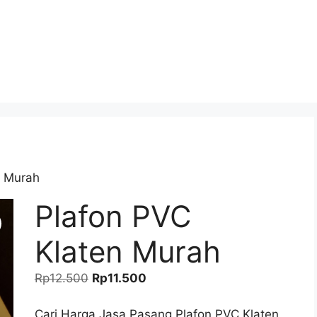
n Murah
Plafon PVC
Klaten Murah
Harga
Harga
Rp
12.500
Rp
11.500
aslinya
saat
adalah:
ini
Cari Harga Jasa Pasang Plafon PVC Klaten