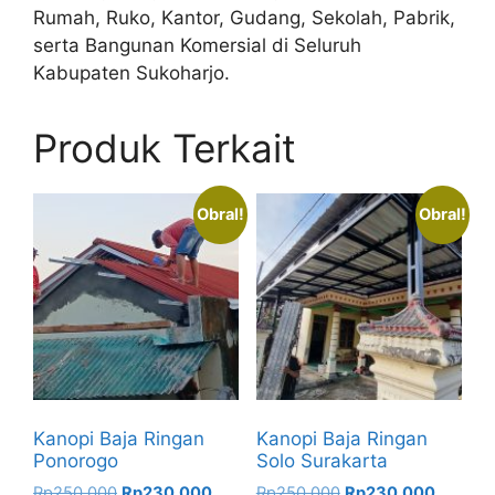
Rumah, Ruko, Kantor, Gudang, Sekolah, Pabrik,
serta Bangunan Komersial di Seluruh
Kabupaten Sukoharjo.
Produk Terkait
Obral!
Obral!
Kanopi Baja Ringan
Kanopi Baja Ringan
Ponorogo
Solo Surakarta
Harga
Harga
Harga
Harga
Rp
250.000
Rp
230.000
Rp
250.000
Rp
230.000