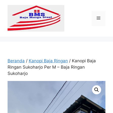
Langsung
ke
isi
Menu
Beranda
/
Kanopi Baja Ringan
/ Kanopi Baja
Ringan Sukoharjo Per M – Baja Ringan
Sukoharjo