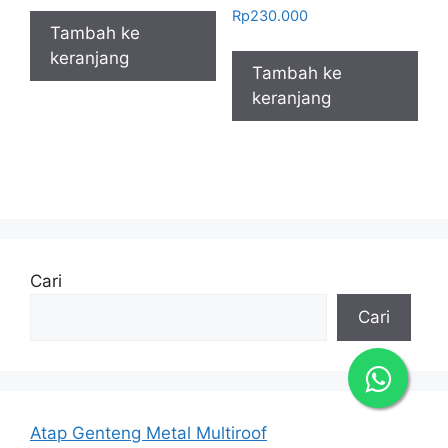
Rp
230.000
adalah:
ini
Tambah ke
Rp250.000.
adalah:
keranjang
Rp230.000.
Tambah ke
keranjang
Cari
Cari
Atap Genteng Metal Multiroof