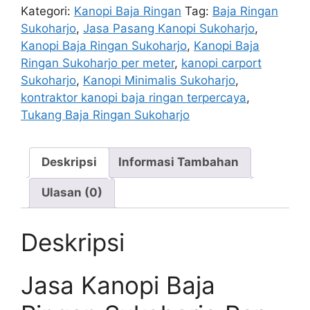
Ringan
Kategori:
Kanopi Baja Ringan
Tag:
Baja Ringan
Sukoharjo
Sukoharjo
,
Jasa Pasang Kanopi Sukoharjo
,
Per
Kanopi Baja Ringan Sukoharjo
,
Kanopi Baja
M
Ringan Sukoharjo per meter
,
kanopi carport
–
Sukoharjo
,
Kanopi Minimalis Sukoharjo
,
Baja
kontraktor kanopi baja ringan terpercaya
,
Ringan
Tukang Baja Ringan Sukoharjo
Sukoharjo
Deskripsi
Informasi Tambahan
Ulasan (0)
Deskripsi
Jasa Kanopi Baja