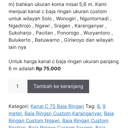
m) bahkan ukuran koma misal 5,6 m. Kami
menjual kanal c baja ringan ukuran custom
untuk wilayah Solo , Wonogiri , Nguntornadi ,
Ngadirojo , Ngawi , Sragen , Karanganyar ,
Sukoharjo , Pacitan , Ponorogo , Wuryantoro ,
Bulukerto , Batuwarno , Giriwoyo dan wilayah
lain nya
Untuk harga kanal c baja ringan ukuran panjang
6 m adalah
Rp 75.000
Kuantitas
Tambah ke keranjang
Kanal
C
Baja
Kategori:
Kanal C 75 Baja Ringan
Tag:
8
,
9
Ringan
meter
,
Baja Ringan Custom Karanganyar
,
Baja
Ukuran
Ringan Custom Ngawi
,
Baja Ringan Custom
Custom
Pacitan
,
Baja Ringan Custom Sragen
,
Baja