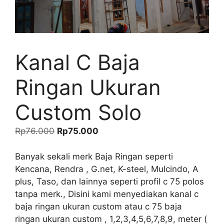
Kanal C Baja
Ringan Ukuran
Custom Solo
Harga
Harga
Rp
76.000
Rp
75.000
aslinya
saat
adalah:
ini
Banyak sekali merk Baja Ringan seperti
Rp76.000.
adalah:
Kencana, Rendra , G.net, K-steel, Mulcindo, A
Rp75.000.
plus, Taso, dan lainnya seperti profil c 75 polos
tanpa merk., Disini kami menyediakan kanal c
baja ringan ukuran custom atau c 75 baja
ringan ukuran custom , 1,2,3,4,5,6,7,8,9, meter (