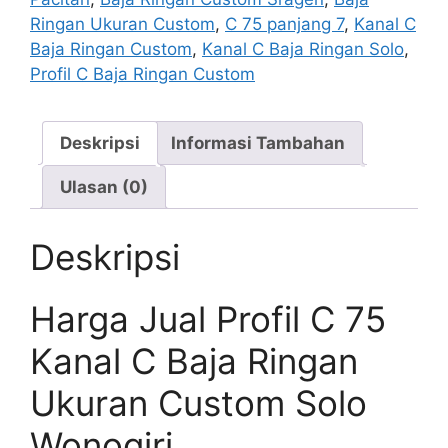
Solo
Ringan Ukuran Custom
,
C 75 panjang 7
,
Kanal C
Baja Ringan Custom
,
Kanal C Baja Ringan Solo
,
Profil C Baja Ringan Custom
Deskripsi
Informasi Tambahan
Ulasan (0)
Deskripsi
Harga Jual Profil C 75
Kanal C Baja Ringan
Ukuran Custom Solo
Wonogiri