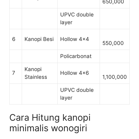
650,000
UPVC double
layer
6
Kanopi Besi
Hollow 4×4
550,000
Policarbonat
Kanopi
7
Hollow 4×6
Stainless
1,100,000
UPVC double
layer
Cara Hitung kanopi
minimalis wonogiri