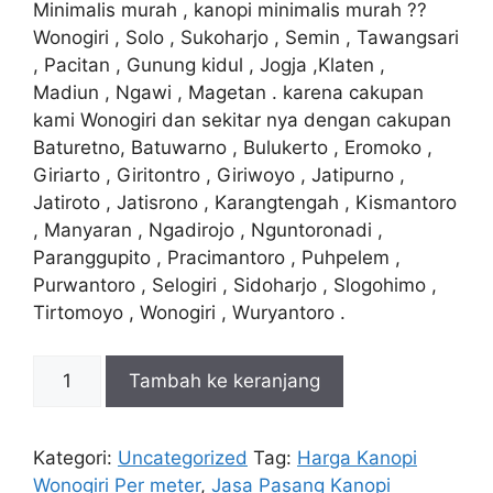
Rp230.000.
adalah:
Minimalis murah , kanopi minimalis murah ??
Rp220.000.
Wonogiri , Solo , Sukoharjo , Semin , Tawangsari
, Pacitan , Gunung kidul , Jogja ,Klaten ,
Madiun , Ngawi , Magetan . karena cakupan
kami Wonogiri dan sekitar nya dengan cakupan
Baturetno, Batuwarno , Bulukerto , Eromoko ,
Giriarto , Giritontro , Giriwoyo , Jatipurno ,
Jatiroto , Jatisrono , Karangtengah , Kismantoro
, Manyaran , Ngadirojo , Nguntoronadi ,
Paranggupito , Pracimantoro , Puhpelem ,
Purwantoro , Selogiri , Sidoharjo , Slogohimo ,
Tirtomoyo , Wonogiri , Wuryantoro .
Kuantitas
Tambah ke keranjang
Jasa
Pasang
Kanopi
Kategori:
Uncategorized
Tag:
Harga Kanopi
Wonogiri
Wonogiri Per meter
,
Jasa Pasang Kanopi