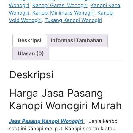
Murah
Wonogiri
,
Kanopi Garasi Wonogiri
,
Kanopi Kaca
Wonogiri
,
Kanopi Minimalis Wonogiri
,
Kanopi
Void Wonogiri
,
Tukang Kanopi Wonogiri
Deskripsi
Informasi Tambahan
Ulasan (0)
Deskripsi
Harga Jasa Pasang
Kanopi Wonogiri Murah
Jasa Pasang Kanopi Wonogiri
– Jenis kanopi
saat ini kanopi meliputi Kanopi spandek atau