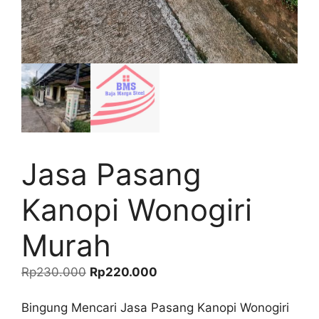
Jasa Pasang
Kanopi Wonogiri
Murah
Harga
Harga
Rp
230.000
Rp
220.000
aslinya
saat
adalah:
ini
Bingung Mencari Jasa Pasang Kanopi Wonogiri