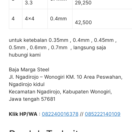
3.3
29,250
4
4×4
0.4mm
42,500
untuk ketebalan 0.35mm , 0.4mm , 0.45mm ,
0.5mm , 0.6mm , 0.7mm , langsung saja
hubungi kami
Baja Marga Steel
Jl. Ngadirojo – Wonogiri KM. 10 Area Peswahan,
Ngadirojo kidul
Kecamatan Ngadirojo, Kabupaten Wonogiri,
Jawa tengah 57681
Klik HP/WA
:
082240016378
//
085222140109