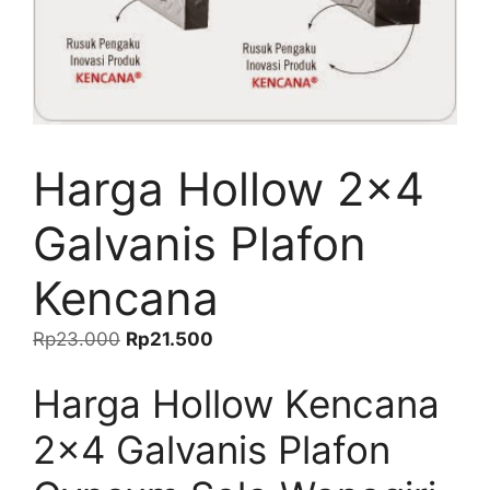
Harga Hollow 2×4
Galvanis Plafon
Kencana
Harga
Harga
Rp
23.000
Rp
21.500
aslinya
saat
Harga Hollow Kencana
adalah:
ini
Rp23.000.
adalah:
2×4 Galvanis Plafon
Rp21.500.