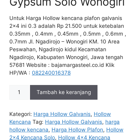
Gypsum Solo Wonogiri
Untuk Harga Hollow kencana plafon galvanis
2×4 ini 0.3 adalah Rp 21.500 untuk ketebalan
0.35mm , 0.4mm , 0.45mm , 0.5mm , 0.6mm ,
0.7mm Jl. Ngadirojo – Wonogiri KM. 10 Area
Peswahan, Ngadirojo kidul Kecamatan
Ngadirojo, Kabupaten Wonogiri, Jawa tengah
57681 Website : bajamargasteel.co.id Klik
HP/WA :
082240016378
Kuantitas
Tambah ke keranjang
Harga
Hollow
2x4
Kategori:
Harga Hollow Galvanis
,
Hollow
Galvanis
Kencana
Tag:
Harga Hollow Galvanis
,
harga
Plafon
hollow kencana
,
Harga Hollow Plafon
,
Hollow
Kencana
2x4 Kencana Solo
,
Hollow 4x4 Kencana