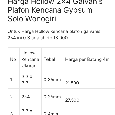
Harga Hollow 2×4 Galvanis
Plafon Kencana Gypsum
Solo Wonogiri
Untuk Harga Hollow kencana plafon galvanis
2×4 ini 0.3 adalah Rp 18.000
Hollow
No
Kencana
Tebal
Harga per Batang 4m
Ukuran
3.3 x
1
0.35mm
3.3
21,500
2
2×4
0.35mm
27,500
3.3 x
3
0.4mm