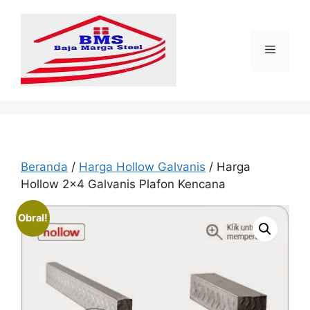
Langsung
ke
isi
Menu
Beranda
/
Harga Hollow Galvanis
/ Harga
Hollow 2×4 Galvanis Plafon Kencana
Obral!