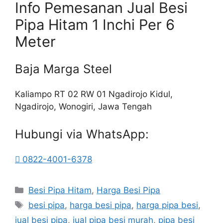
Info Pemesanan Jual Besi
Pipa Hitam 1 Inchi Per 6
Meter
Baja Marga Steel
Kaliampo RT 02 RW 01 Ngadirojo Kidul,
Ngadirojo, Wonogiri, Jawa Tengah
Hubungi via WhatsApp:
0822-4001-6378
Kategori
Besi Pipa Hitam
,
Harga Besi Pipa
Tag
besi pipa
,
harga besi pipa
,
harga pipa besi
,
jual besi pipa
,
jual pipa besi murah
,
pipa besi