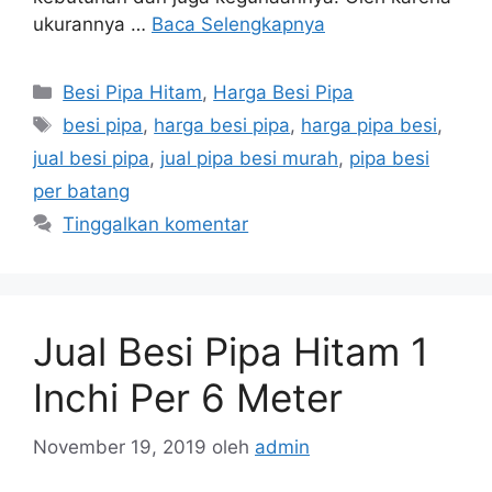
ukurannya …
Baca Selengkapnya
Kategori
Besi Pipa Hitam
,
Harga Besi Pipa
Tag
besi pipa
,
harga besi pipa
,
harga pipa besi
,
jual besi pipa
,
jual pipa besi murah
,
pipa besi
per batang
Tinggalkan komentar
Jual Besi Pipa Hitam 1
Inchi Per 6 Meter
November 19, 2019
oleh
admin