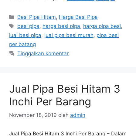
Kategori
Besi Pipa Hitam
,
Harga Besi Pipa
Tag
besi pipa
,
harga besi pipa
,
harga pipa besi
,
jual besi pipa
,
jual pipa besi murah
,
pipa besi
per batang
Tinggalkan komentar
Jual Pipa Besi Hitam 3
Inchi Per Barang
November 18, 2019
oleh
admin
Jual Pipa Besi Hitam 3 Inchi Per Barang – Dalam