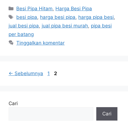
Kategori
Besi Pipa Hitam
,
Harga Besi Pipa
Tag
besi pipa
,
harga besi pipa
,
harga pipa besi
,
jual besi pipa
,
jual pipa besi murah
,
pipa besi
per batang
Tinggalkan komentar
Halaman
Halaman
←
Sebelumnya
1
2
Cari
Cari