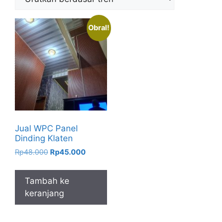
Obral!
Jual WPC Panel
Dinding Klaten
Harga
Harga
Rp
48.000
Rp
45.000
aslinya
saat
adalah:
ini
Tambah ke
Rp48.000.
adalah:
keranjang
Rp45.000.