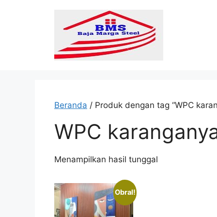
Langsung
ke
isi
Beranda
/ Produk dengan tag “WPC karan
WPC karanganya
Menampilkan hasil tunggal
Obral!