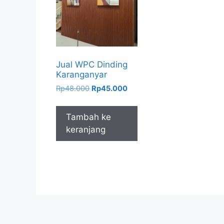
Jual WPC Dinding
Karanganyar
Harga
Harga
Rp
48.000
Rp
45.000
aslinya
saat
adalah:
ini
Tambah ke
Rp48.000.
adalah:
keranjang
Rp45.000.