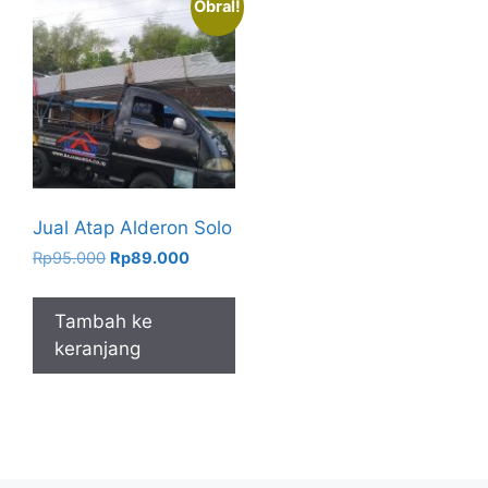
Obral!
Jual Atap Alderon Solo
Harga
Harga
Rp
95.000
Rp
89.000
aslinya
saat
adalah:
ini
Tambah ke
Rp95.000.
adalah:
keranjang
Rp89.000.