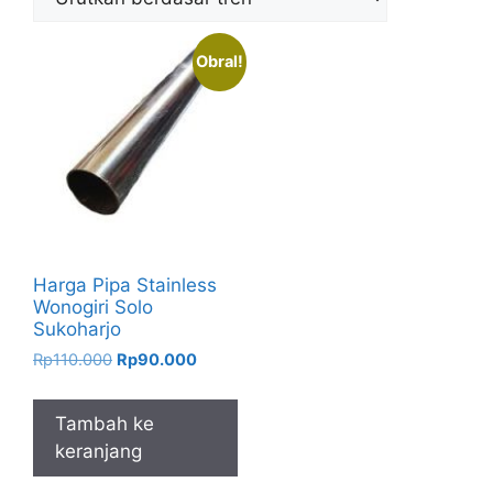
Obral!
Harga Pipa Stainless
Wonogiri Solo
Sukoharjo
Harga
Harga
Rp
110.000
Rp
90.000
aslinya
saat
adalah:
ini
Tambah ke
Rp110.000.
adalah:
keranjang
Rp90.000.