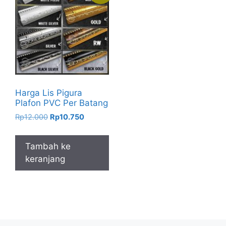
Harga Lis Pigura
Plafon PVC Per Batang
Harga
Harga
Rp
12.000
Rp
10.750
aslinya
saat
adalah:
ini
Tambah ke
Rp12.000.
adalah:
keranjang
Rp10.750.