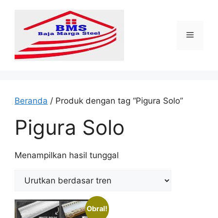
Langsung
ke
isi
Menu
Beranda
/ Produk dengan tag “Pigura Solo”
Pigura Solo
Menampilkan hasil tunggal
Obral!