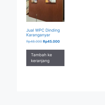
Jual WPC Dinding
Karanganyar
Harga
Harga
Rp
48.000
Rp
45.000
aslinya
saat
adalah:
ini
Tambah ke
Rp48.000.
adalah:
keranjang
Rp45.000.