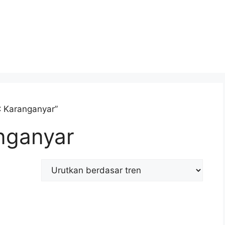
 Karanganyar”
nganyar