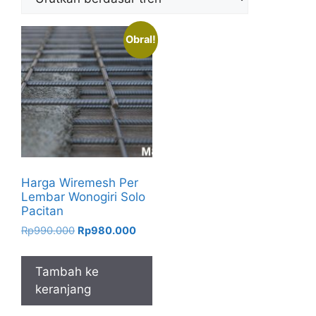
Obral!
Harga Wiremesh Per
Lembar Wonogiri Solo
Pacitan
Harga
Harga
Rp
990.000
Rp
980.000
aslinya
saat
adalah:
ini
Tambah ke
Rp990.000.
adalah:
keranjang
Rp980.000.