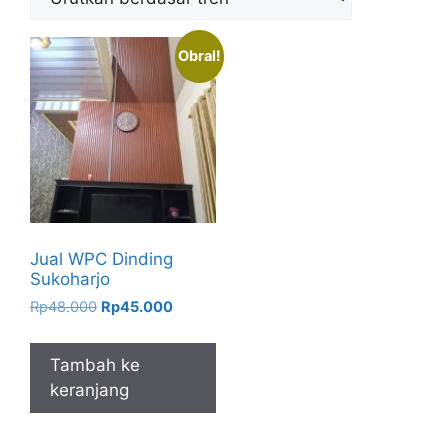
Obral!
Jual WPC Dinding
Sukoharjo
Harga
Harga
Rp
48.000
Rp
45.000
aslinya
saat
adalah:
ini
Tambah ke
Rp48.000.
adalah:
keranjang
Rp45.000.