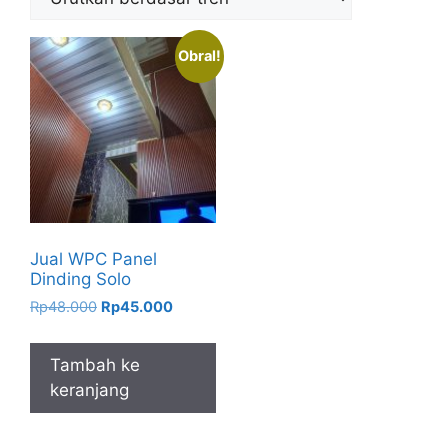
Obral!
Jual WPC Panel
Dinding Solo
Harga
Harga
Rp
48.000
Rp
45.000
aslinya
saat
adalah:
ini
Tambah ke
Rp48.000.
adalah:
keranjang
Rp45.000.