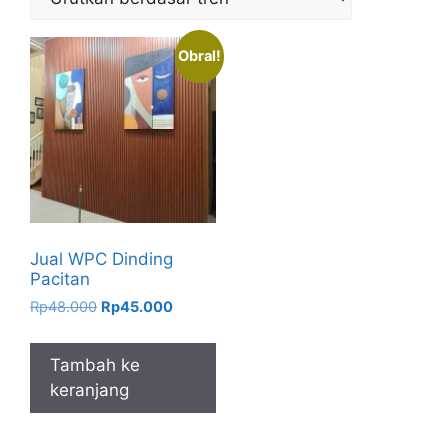
Obral!
Jual WPC Dinding
Pacitan
Harga
Harga
Rp
48.000
Rp
45.000
aslinya
saat
adalah:
ini
Tambah ke
Rp48.000.
adalah:
keranjang
Rp45.000.