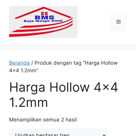
Langsung
ke
isi
Menu
Beranda
/ Produk dengan tag “Harga Hollow
4x4 1.2mm”
Harga Hollow 4x4
1.2mm
Diurutkan
Menampilkan semua 2 hasil
menurut
popularitas