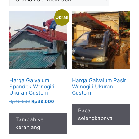
Obral!
Harga Galvalum
Harga Galvalum Pasir
Spandek Wonogiri
Wonogiri Ukuran
Ukuran Custom
Custom
Harga
Harga
Rp
42.000
Rp
39.000
aslinya
saat
Baca
adalah:
ini
selengkapnya
Tambah ke
Rp42.000.
adalah:
keranjang
Rp39.000.