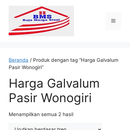
Langsung
ke
isi
Menu
Beranda
/ Produk dengan tag “Harga Galvalum
Pasir Wonogiri”
Harga Galvalum
Pasir Wonogiri
Diurutkan
Menampilkan semua 2 hasil
menurut
popularitas