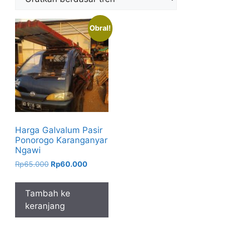
Obral!
Harga Galvalum Pasir
Ponorogo Karanganyar
Ngawi
Harga
Harga
Rp
65.000
Rp
60.000
aslinya
saat
adalah:
ini
Tambah ke
Rp65.000.
adalah:
keranjang
Rp60.000.