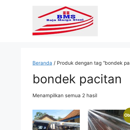
Langsung
ke
isi
Beranda
/ Produk dengan tag “bondek pa
bondek pacitan
Diurutkan
Menampilkan semua 2 hasil
menurut
popularitas
Ob