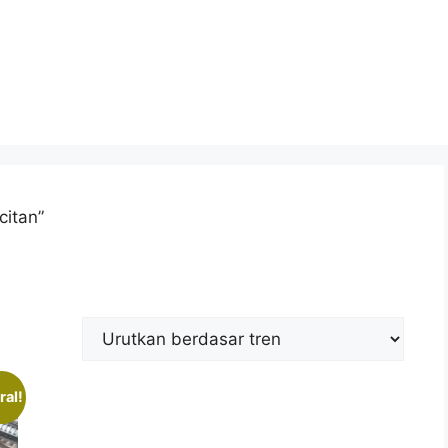
citan”
ral!