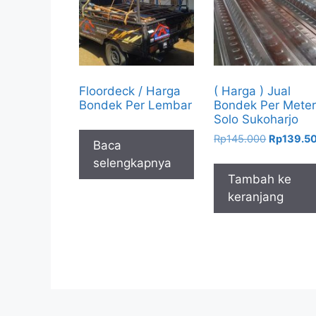
Floordeck / Harga
( Harga ) Jual
Bondek Per Lembar
Bondek Per Mete
Solo Sukoharjo
Harga
Rp
145.000
Rp
139.5
Baca
aslinya
selengkapnya
adalah:
Tambah ke
Rp145.00
keranjang