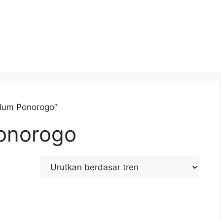
alum Ponorogo”
onorogo