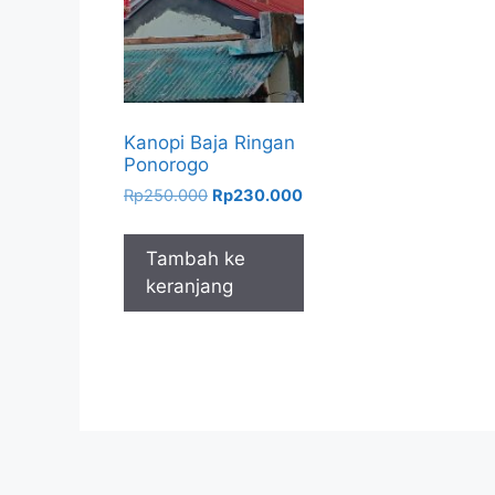
Kanopi Baja Ringan
Ponorogo
Harga
Harga
Rp
250.000
Rp
230.000
aslinya
saat
adalah:
ini
Tambah ke
Rp250.000.
adalah:
keranjang
Rp230.000.