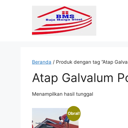
Langsung
ke
isi
Beranda
/ Produk dengan tag “Atap Galv
Atap Galvalum P
Menampilkan hasil tunggal
Obral!