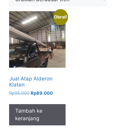
Obral!
Jual Atap Alderon
Klaten
Harga
Harga
Rp
95.000
Rp
89.000
aslinya
saat
adalah:
ini
Tambah ke
Rp95.000.
adalah:
keranjang
Rp89.000.