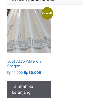
Obral!
Jual Atap Alderon
Sragen
Harga
Harga
Rp
95.000
Rp
89.000
aslinya
saat
adalah:
ini
Tambah ke
Rp95.000.
adalah:
keranjang
Rp89.000.