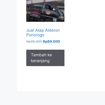
Jual Atap Alderon
Ponorogo
Harga
Harga
Rp
95.000
Rp
89.000
aslinya
saat
adalah:
ini
Tambah ke
Rp95.000.
adalah:
keranjang
Rp89.000.