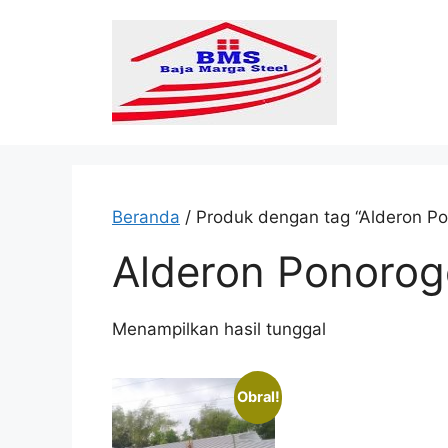
Langsung
ke
isi
Beranda
/ Produk dengan tag “Alderon P
Alderon Ponorog
Menampilkan hasil tunggal
Obral!