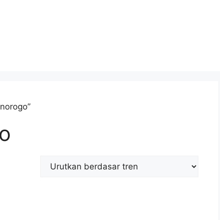
onorogo”
o