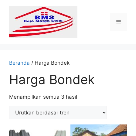
Langsung
ke
isi
Menu
Beranda
/ Harga Bondek
Harga Bondek
Diurutkan
Menampilkan semua 3 hasil
menurut
popularitas