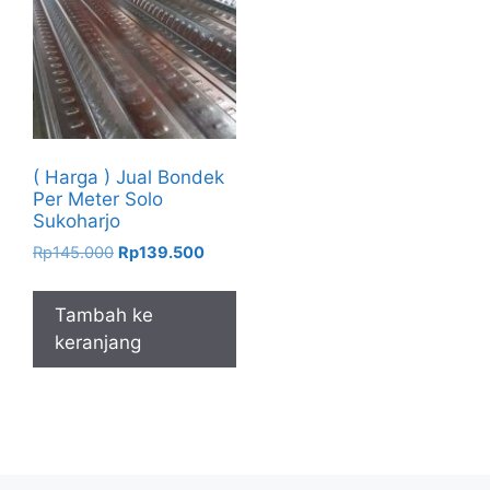
( Harga ) Jual Bondek
Per Meter Solo
Sukoharjo
Harga
Harga
Rp
145.000
Rp
139.500
aslinya
saat
adalah:
ini
Tambah ke
Rp145.000.
adalah:
keranjang
Rp139.500.