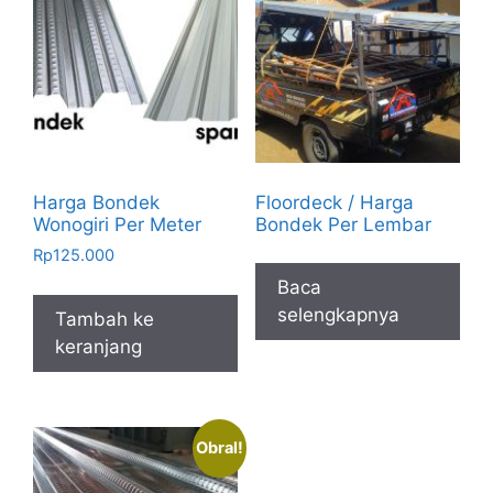
Harga Bondek
Floordeck / Harga
Wonogiri Per Meter
Bondek Per Lembar
Rp
125.000
Baca
selengkapnya
Tambah ke
keranjang
Obral!